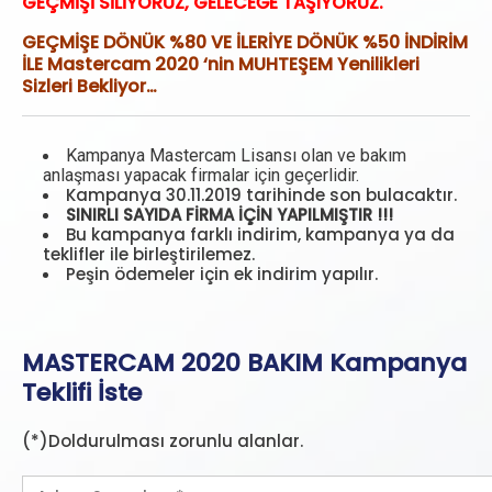
GEÇMİŞİ SİLİYORUZ, GELECEĞE TAŞIYORUZ.
GEÇMİŞE DÖNÜK %80 VE İLERİYE DÖNÜK %50 İNDİRİM
İLE
Mastercam 2020 ‘nin MUHTEŞEM Yenilikleri
Sizleri Bekliyor…
Kampanya Mastercam Lisansı olan ve bakım
anlaşması yapacak firmalar için geçerlidir.
Kampanya 30.11.2019 tarihinde son bulacaktır.
SINIRLI SAYIDA FİRMA İÇİN YAPILMIŞTIR !!!
Bu kampanya farklı indirim, kampanya ya da
teklifler ile birleştirilemez.
Peşin ödemeler için ek indirim yapılır.
MASTERCAM 2020 BAKIM Kampanya
Teklifi İste
(*)Doldurulması zorunlu alanlar.