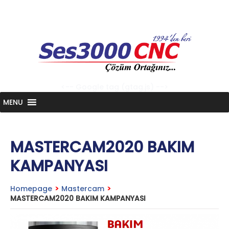
Skip
to
content
<-- Google tag (gtag.js) -->
MENU
MASTERCAM2020 BAKIM
KAMPANYASI
Homepage
>
Mastercam
>
MASTERCAM2020 BAKIM KAMPANYASI