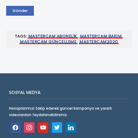
TAGS:
MASTERCAM ABONELIK
,
MASTERCAM BAKIM
,
MASTERCAM GÜNCELLEME
,
MASTERCAM2020
SOSYAL MEDYA
Hesaplarımızı takip ederek güncel kampanya ve yararlı
videolardan faydalanabilirsiniz.
facebook
instagram
youtube
twitter
linkedin