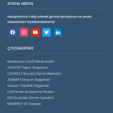
SOSYAL MEDYA
Hesaplarımızı takip ederek güncel kampanya ve yararlı
videolardan faydalanabilirsiniz.
facebook
instagram
youtube
twitter
linkedin
ÇÖZÜMLERIMIZ
Mastercam CAD/CAM Modülleri
YCM CNC Takım Tezgahları
COORD3 3 Boyutlu Ölçme Makinaları
JOEMARS Erezyon Tezgahları
Hassas TAŞLAMA Tezgahları
LCM Presler ve Alıştırma Presleri
DEX Divizörleri (Döner Tablalar)
MAKERBOT 3D Yazıcılar