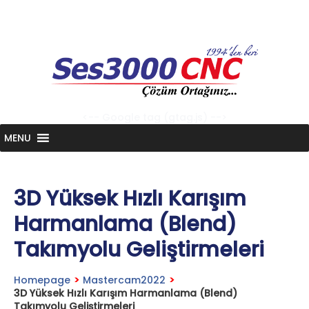
Skip
to
content
<-- Google tag (gtag.js) -->
MENU
3D Yüksek Hızlı Karışım
Harmanlama (Blend)
Takımyolu Geliştirmeleri
Homepage
>
Mastercam2022
>
3D Yüksek Hızlı Karışım Harmanlama (Blend)
Takımyolu Geliştirmeleri