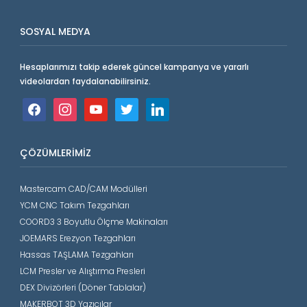
SOSYAL MEDYA
Hesaplarımızı takip ederek güncel kampanya ve yararlı
videolardan faydalanabilirsiniz.
facebook
instagram
youtube
twitter
linkedin
ÇÖZÜMLERIMIZ
Mastercam CAD/CAM Modülleri
YCM CNC Takım Tezgahları
COORD3 3 Boyutlu Ölçme Makinaları
JOEMARS Erezyon Tezgahları
Hassas TAŞLAMA Tezgahları
LCM Presler ve Alıştırma Presleri
DEX Divizörleri (Döner Tablalar)
MAKERBOT 3D Yazıcılar