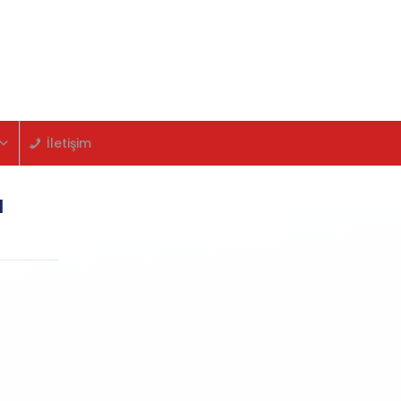
İletişim
ı