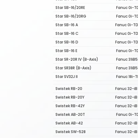
Star SB-16/20RE
Fanuc 0i-T
Star SB-16/20RG
Fanuc 0i-T
Star SB-16 A
Fanuc 0i-T
Star SB-16 C
Fanuc 0i-T
Star SB-16 D
Fanuc 0i-T
Star SB-16 E
Fanuc 0i-T
Star SR-20R IV (B-Axis)
Fanuc 31iB5
Star SR38R (B-Axis)
Fanuc 31iB5
Star SV32J II
Fanuc 18i-T
Swistek RB-20
Fanuc 32-iB
Swistek RB-20Y
Fanuc 32-iB
Swistek RB-42Y
Fanuc 32-iB
Swistek AB-20T
Fanuc 0i-T
Swistek AB-42
Fanuc 32-iB
Swistek SW-528
Fanuc 32-iB