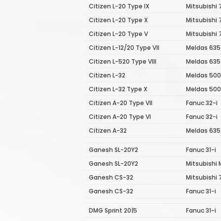
Citizen L-20 Type IX
Mitsubishi 
Citizen L-20 Type X
Mitsubishi 
Citizen L-20 Type V
Mitsubishi 
Citizen L-12/20 Type VII
Meldas 635
Citizen L-520 Type VIII
Meldas 635
Citizen L-32
Meldas 500
Citizen L-32 Type X
Meldas 500
Citizen A-20 Type VII
Fanuc 32-i
Citizen A-20 Type VI
Fanuc 32-i
Citizen A-32
Meldas 635
Ganesh SL-20Y2
Fanuc 31-i
Ganesh SL-20Y2
Mitsubishi
Ganesh CS-32
Mitsubishi 
Ganesh CS-32
Fanuc 31-i
DMG Sprint 20|5
Fanuc 31-i