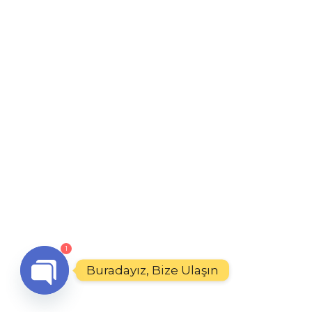
1
Buradayız, Bize Ulaşın
Open
chaty