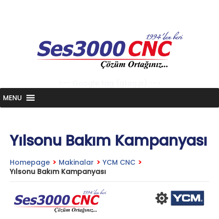
Skip
to
content
<-- Google tag (gtag.js) -->
MENU
Yılsonu Bakım Kampanyası
Homepage
>
Makinalar
>
YCM CNC
>
Yılsonu Bakım Kampanyası