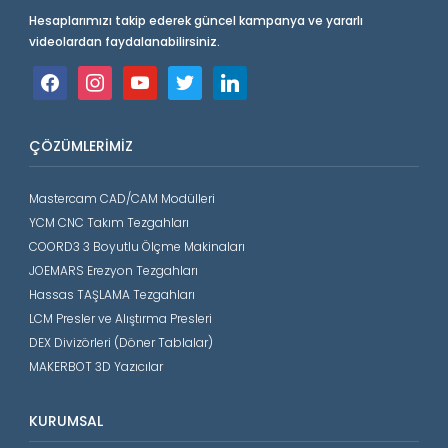
Hesaplarımızı takip ederek güncel kampanya ve yararlı
videolardan faydalanabilirsiniz.
facebook
instagram
youtube
twitter
linkedin
ÇÖZÜMLERIMIZ
Mastercam CAD/CAM Modülleri
YCM CNC Takım Tezgahları
COORD3 3 Boyutlu Ölçme Makinaları
JOEMARS Erezyon Tezgahları
Hassas TAŞLAMA Tezgahları
LCM Presler ve Alıştırma Presleri
DEX Divizörleri (Döner Tablalar)
MAKERBOT 3D Yazıcılar
KURUMSAL