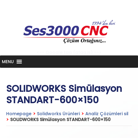
Skip
to
content
<-- Google tag (gtag.js) -->
MENU
SOLIDWORKS Simülasyon
STANDART-600×150
Homepage
>
Solidworks Ürünleri
>
Analiz Çözümleri sil
>
SOLIDWORKS Simülasyon STANDART-600×150