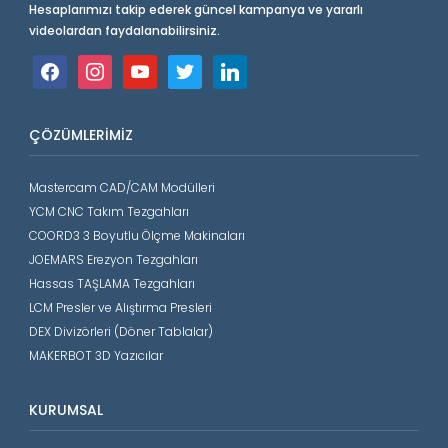
Hesaplarımızı takip ederek güncel kampanya ve yararlı
videolardan faydalanabilirsiniz.
facebook
instagram
youtube
twitter
linkedin
ÇÖZÜMLERIMIZ
Mastercam CAD/CAM Modülleri
YCM CNC Takım Tezgahları
COORD3 3 Boyutlu Ölçme Makinaları
JOEMARS Erezyon Tezgahları
Hassas TAŞLAMA Tezgahları
LCM Presler ve Alıştırma Presleri
DEX Divizörleri (Döner Tablalar)
MAKERBOT 3D Yazıcılar
KURUMSAL