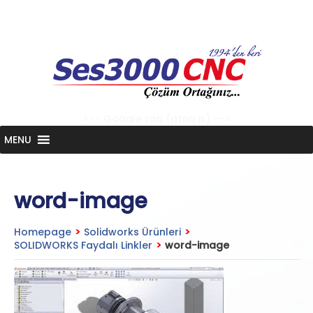
Skip
to
content
<-- Google tag (gtag.js) -->
MENU
word-image
Homepage
>
Solidworks Ürünleri
>
SOLIDWORKS Faydalı Linkler
>
word-image