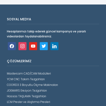
SOSYAL MEDYA
Hesaplarımızı takip ederek güncel kampanya ve yararlı
videolardan faydalanabilirsiniz.
facebook
instagram
youtube
twitter
linkedin
ÇÖZÜMLERIMIZ
Mastercam CAD/CAM Modülleri
YCM CNC Takım Tezgahları
COORD3 3 Boyutlu Ölçme Makinaları
JOEMARS Erezyon Tezgahları
Hassas TAŞLAMA Tezgahları
LCM Presler ve Alıştırma Presleri