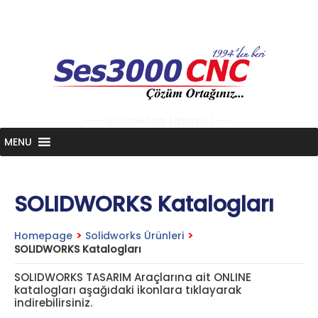
Skip
to
content
<-- Google tag (gtag.js) -->
MENU
SOLIDWORKS Katalogları
Homepage
>
Solidworks Ürünleri
>
SOLIDWORKS Katalogları
SOLIDWORKS TASARIM Araçlarına ait ONLINE
katalogları aşağıdaki ikonlara tıklayarak
indirebilirsiniz.