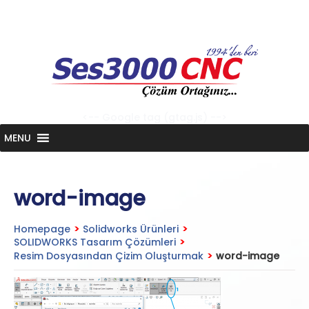
Skip
to
content
<-- Google tag (gtag.js) -->
MENU
word-image
Homepage
>
Solidworks Ürünleri
>
SOLIDWORKS Tasarım Çözümleri
>
Resim Dosyasından Çizim Oluşturmak
>
word-image