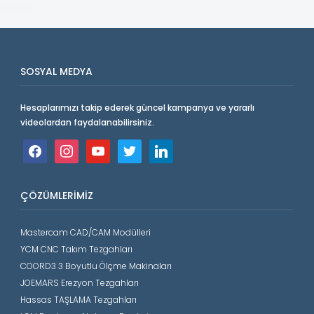
SOSYAL MEDYA
Hesaplarımızı takip ederek güncel kampanya ve yararlı
videolardan faydalanabilirsiniz.
facebook
instagram
youtube
twitter
linkedin
ÇÖZÜMLERIMIZ
Mastercam CAD/CAM Modülleri
YCM CNC Takım Tezgahları
COORD3 3 Boyutlu Ölçme Makinaları
JOEMARS Erezyon Tezgahları
Hassas TAŞLAMA Tezgahları