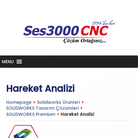
Skip
to
content
<-- Google tag (gtag.js) -->
MENU
Hareket Analizi
Homepage
>
Solidworks Ürünleri
>
SOLIDWORKS Tasarım Çözümleri
>
SOLIDWORKS Premium
>
Hareket Analizi