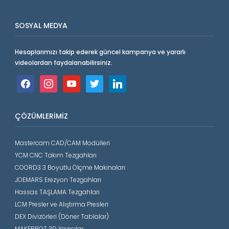
SOSYAL MEDYA
Hesaplarımızı takip ederek güncel kampanya ve yararlı
videolardan faydalanabilirsiniz.
facebook
instagram
youtube
twitter
linkedin
ÇÖZÜMLERIMIZ
Mastercam CAD/CAM Modülleri
YCM CNC Takım Tezgahları
COORD3 3 Boyutlu Ölçme Makinaları
JOEMARS Erezyon Tezgahları
Hassas TAŞLAMA Tezgahları
LCM Presler ve Alıştırma Presleri
DEX Divizörleri (Döner Tablalar)
MAKERBOT 3D Yazıcılar