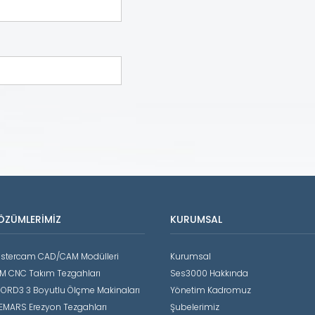
ÖZÜMLERIMIZ
KURUMSAL
stercam CAD/CAM Modülleri
Kurumsal
M CNC Takım Tezgahları
Ses3000 Hakkında
ORD3 3 Boyutlu Ölçme Makinaları
Yönetim Kadromuz
EMARS Erezyon Tezgahları
Şubelerimiz