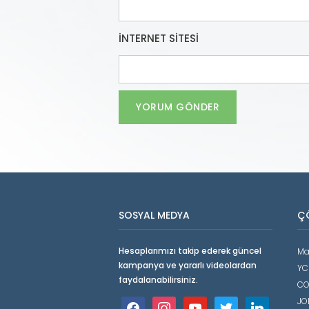
İNTERNET SITESI
SOSYAL MEDYA
Ç
Hesaplarımızı takip ederek güncel
Ma
kampanya ve yararlı videolardan
YC
faydalanabilirsiniz.
CO
JO
facebook
instagram
youtube
twitter
linkedin