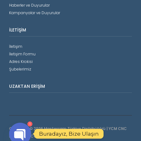
Haberler ve Duyurular
Kampanyalar ve Duyurular
İLETIŞIM
İletişim
İletişim Formu
Adres Krokisi
Şubelerimiz
UZAKTAN ERIŞIM
1
Copyright © 2026 Mastercam Türkiye Distribütörü | YCM CNC
Buradayız, Bize Ulaşın
Makinalar | COORD3 CMM. All Rights Reserved.