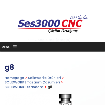
Skip
to
content
<-- Google tag (gtag.js) -->
MENU
g8
Homepage
>
Solidworks Ürünleri
>
SOLIDWORKS Tasarım Çözümleri
>
SOLIDWORKS Standard
>
g8