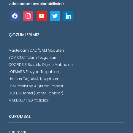
videolardan faydalanabilirsiniz.
facebook
instagram
youtube
twitter
linkedin
ÇÖZÜMLERIMIZ
Mastercam CAD/CAM Modülleri
YCM CNC Takım Tezgahları
COORD3 3 Boyutlu Ölçme Makinaları
JOEMARS Erezyon Tezgahları
Hassas TAŞLAMA Tezgahları
LCM Presler ve Alıştırma Presleri
DEX Divizörleri (Döner Tablalar)
MAKERBOT 3D Yazıcılar
KURUMSAL
Kurumsal