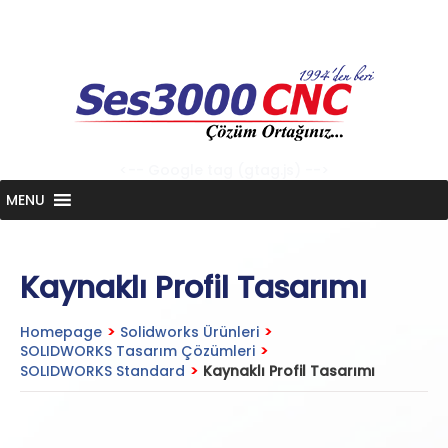
Skip
to
content
<-- Google tag (gtag.js) -->
MENU
Kaynaklı Profil Tasarımı
Homepage
>
Solidworks Ürünleri
>
SOLIDWORKS Tasarım Çözümleri
>
SOLIDWORKS Standard
>
Kaynaklı Profil Tasarımı