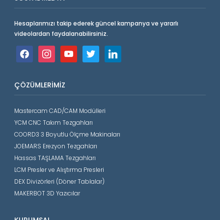
Hesaplarımızı takip ederek güncel kampanya ve yararlı
videolardan faydalanabilirsiniz.
facebook
instagram
youtube
twitter
linkedin
ÇÖZÜMLERIMIZ
Mastercam CAD/CAM Modülleri
YCM CNC Takım Tezgahları
COORD3 3 Boyutlu Ölçme Makinaları
JOEMARS Erezyon Tezgahları
Hassas TAŞLAMA Tezgahları
LCM Presler ve Alıştırma Presleri
DEX Divizörleri (Döner Tablalar)
MAKERBOT 3D Yazıcılar
KURUMSAL