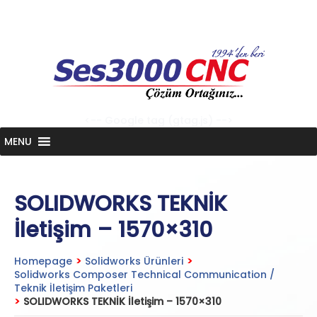
Skip
to
content
<-- Google tag (gtag.js) -->
MENU
SOLIDWORKS TEKNİK
İletişim – 1570×310
Homepage
>
Solidworks Ürünleri
>
Solidworks Composer Technical Communication /
Teknik İletişim Paketleri
>
SOLIDWORKS TEKNİK İletişim – 1570×310