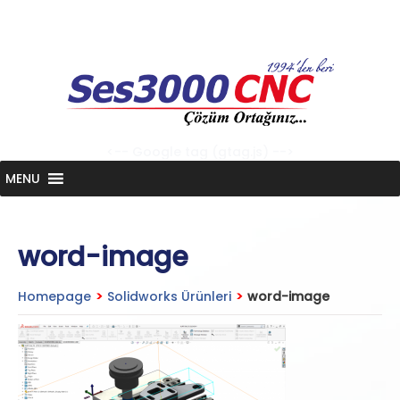
Skip
to
content
<-- Google tag (gtag.js) -->
MENU
word-image
Homepage
>
Solidworks Ürünleri
>
word-image