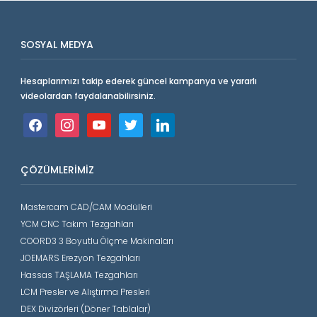
SOSYAL MEDYA
Hesaplarımızı takip ederek güncel kampanya ve yararlı
videolardan faydalanabilirsiniz.
facebook
instagram
youtube
twitter
linkedin
ÇÖZÜMLERIMIZ
Mastercam CAD/CAM Modülleri
YCM CNC Takım Tezgahları
COORD3 3 Boyutlu Ölçme Makinaları
JOEMARS Erezyon Tezgahları
Hassas TAŞLAMA Tezgahları
LCM Presler ve Alıştırma Presleri
DEX Divizörleri (Döner Tablalar)