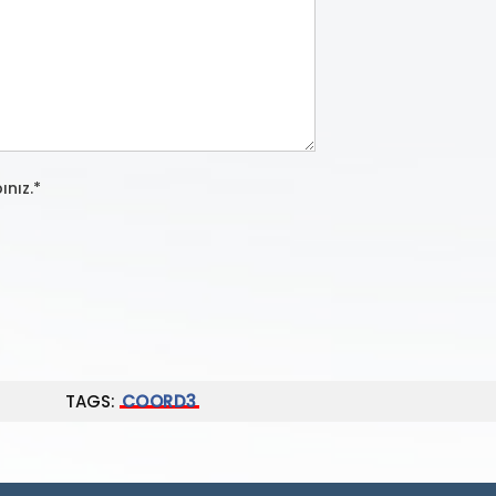
ınız.*
TAGS:
COORD3