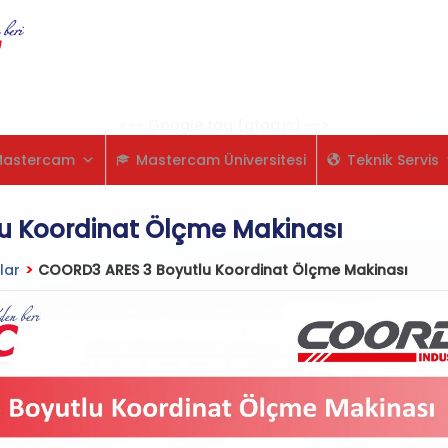
Skip
to
content
<-- Google tag (gtag.js) -->
Mastercam
Mastercam Üniversitesi
Teknik Servis
u Koordinat Ölçme Makinası
lar
>
COORD3 ARES 3 Boyutlu Koordinat Ölçme Makinası