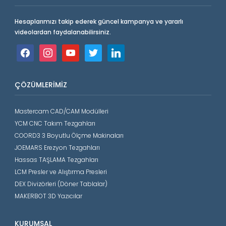
Hesaplarımızı takip ederek güncel kampanya ve yararlı
videolardan faydalanabilirsiniz.
facebook
instagram
youtube
twitter
linkedin
ÇÖZÜMLERIMIZ
Mastercam CAD/CAM Modülleri
YCM CNC Takım Tezgahları
COORD3 3 Boyutlu Ölçme Makinaları
JOEMARS Erezyon Tezgahları
Hassas TAŞLAMA Tezgahları
LCM Presler ve Alıştırma Presleri
DEX Divizörleri (Döner Tablalar)
MAKERBOT 3D Yazıcılar
KURUMSAL