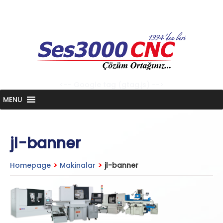
Skip
to
content
<-- Google tag (gtag.js) -->
MENU
jl-banner
Homepage
>
Makinalar
>
jl-banner