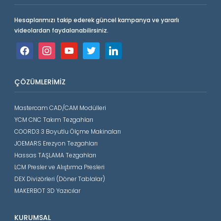
Hesaplarımızı takip ederek güncel kampanya ve yararlı
videolardan faydalanabilirsiniz.
facebook
instagram
youtube
twitter
linkedin
ÇÖZÜMLERIMIZ
Mastercam CAD/CAM Modülleri
YCM CNC Takım Tezgahları
COORD3 3 Boyutlu Ölçme Makinaları
JOEMARS Erezyon Tezgahları
Hassas TAŞLAMA Tezgahları
LCM Presler ve Alıştırma Presleri
DEX Divizörleri (Döner Tablalar)
MAKERBOT 3D Yazıcılar
KURUMSAL