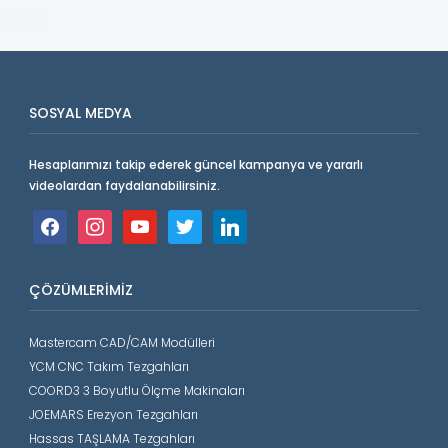
SOSYAL MEDYA
Hesaplarımızı takip ederek güncel kampanya ve yararlı
videolardan faydalanabilirsiniz.
facebook
instagram
youtube
twitter
linkedin
ÇÖZÜMLERIMIZ
Mastercam CAD/CAM Modülleri
YCM CNC Takım Tezgahları
COORD3 3 Boyutlu Ölçme Makinaları
JOEMARS Erezyon Tezgahları
Hassas TAŞLAMA Tezgahları