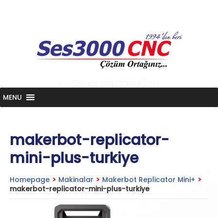
Skip
to
content
<-- Google tag (gtag.js) -->
MENU
makerbot-replicator-
mini-plus-turkiye
Homepage
>
Makinalar
>
Makerbot Replicator Mini+
>
makerbot-replicator-mini-plus-turkiye