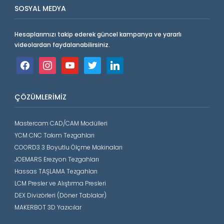
SOSYAL MEDYA
Hesaplarımızı takip ederek güncel kampanya ve yararlı
videolardan faydalanabilirsiniz.
facebook
instagram
youtube
twitter
linkedin
ÇÖZÜMLERIMIZ
Mastercam CAD/CAM Modülleri
YCM CNC Takım Tezgahları
COORD3 3 Boyutlu Ölçme Makinaları
JOEMARS Erezyon Tezgahları
Hassas TAŞLAMA Tezgahları
LCM Presler ve Alıştırma Presleri
DEX Divizörleri (Döner Tablalar)
MAKERBOT 3D Yazıcılar