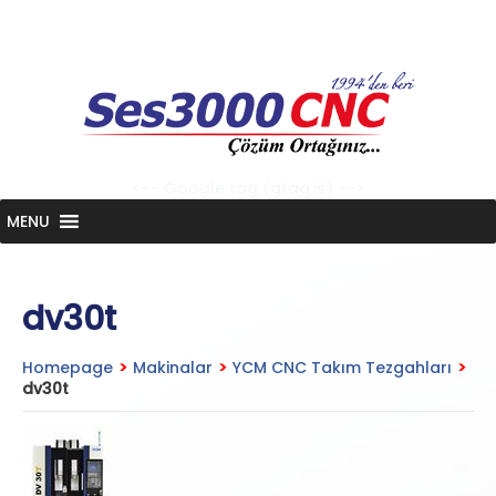
Skip
to
content
<-- Google tag (gtag.js) -->
MENU
dv30t
Homepage
>
Makinalar
>
YCM CNC Takım Tezgahları
>
dv30t