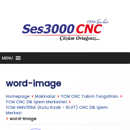
Skip
to
content
<-- Google tag (gtag.js) -->
MENU
word-image
Homepage
>
Makinalar
>
YCM CNC Takım Tezgahları
>
YCM CNC Dik İşlem Merkezleri
>
YCM-NMV106A (Kutu Kızak – RİJİT) CNC Dik İşlem
Merkezi
>
word-image