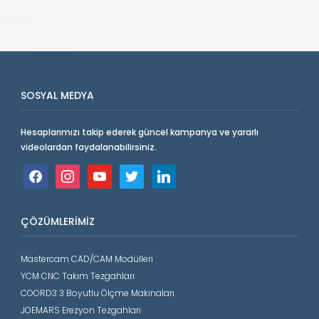
SOSYAL MEDYA
Hesaplarımızı takip ederek güncel kampanya ve yararlı
videolardan faydalanabilirsiniz.
facebook
instagram
youtube
twitter
linkedin
ÇÖZÜMLERIMIZ
Mastercam CAD/CAM Modülleri
YCM CNC Takım Tezgahları
COORD3 3 Boyutlu Ölçme Makinaları
JOEMARS Erezyon Tezgahları