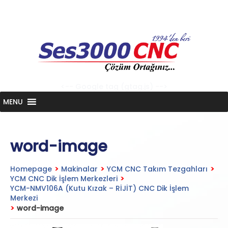
Skip
to
content
<-- Google tag (gtag.js) -->
MENU
word-image
Homepage
>
Makinalar
>
YCM CNC Takım Tezgahları
>
YCM CNC Dik İşlem Merkezleri
>
YCM-NMV106A (Kutu Kızak – RİJİT) CNC Dik İşlem
Merkezi
>
word-image