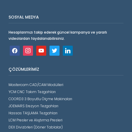
SOSYAL MEDYA
Hesaplarımızı takip ederek güncel kampanya ve yararlı
videolardan faydalanabilirsiniz.
facebook
instagram
youtube
twitter
linkedin
ÇÖZÜMLERIMIZ
Mastercam CAD/CAM Modülleri
YCM CNC Takım Tezgahları
COORD3 3 Boyutlu Ölçme Makinaları
JOEMARS Erezyon Tezgahları
Hassas TAŞLAMA Tezgahları
LCM Presler ve Alıştırma Presleri
DEX Divizörleri (Döner Tablalar)