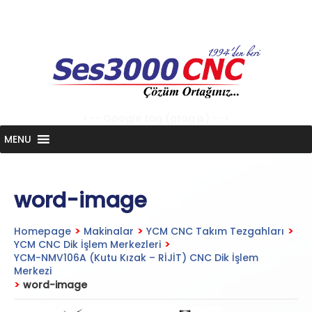
Skip
to
content
<-- Google tag (gtag.js) -->
MENU
word-image
Homepage
>
Makinalar
>
YCM CNC Takım Tezgahları
>
YCM CNC Dik İşlem Merkezleri
>
YCM-NMV106A (Kutu Kızak – RİJİT) CNC Dik İşlem
Merkezi
>
word-image