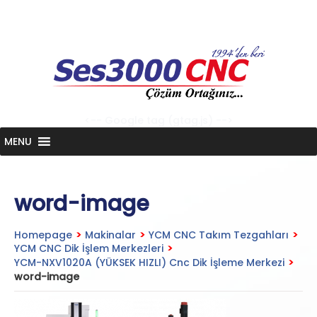
Skip
to
content
<-- Google tag (gtag.js) -->
MENU
word-image
Homepage
>
Makinalar
>
YCM CNC Takım Tezgahları
>
YCM CNC Dik İşlem Merkezleri
>
YCM-NXV1020A (YÜKSEK HIZLI) Cnc Dik İşleme Merkezi
>
word-image