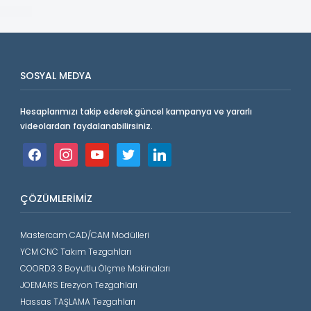
SOSYAL MEDYA
Hesaplarımızı takip ederek güncel kampanya ve yararlı
videolardan faydalanabilirsiniz.
facebook
instagram
youtube
twitter
linkedin
ÇÖZÜMLERIMIZ
Mastercam CAD/CAM Modülleri
YCM CNC Takım Tezgahları
COORD3 3 Boyutlu Ölçme Makinaları
JOEMARS Erezyon Tezgahları
Hassas TAŞLAMA Tezgahları