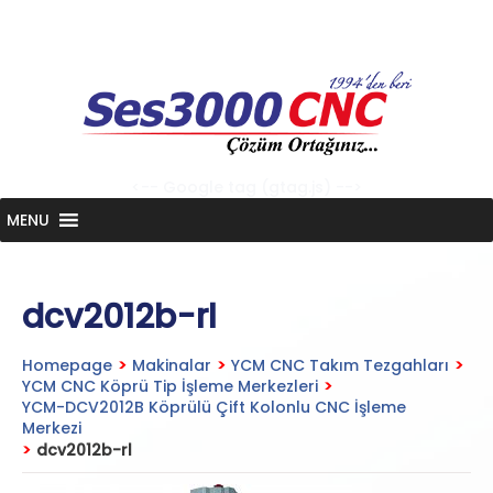
Skip
to
content
<-- Google tag (gtag.js) -->
MENU
dcv2012b-rl
Homepage
>
Makinalar
>
YCM CNC Takım Tezgahları
>
YCM CNC Köprü Tip İşleme Merkezleri
>
YCM-DCV2012B Köprülü Çift Kolonlu CNC İşleme
Merkezi
>
dcv2012b-rl