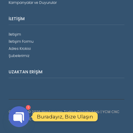
Kampanyalar ve Duyurular
İLETIŞIM
İletişim
İletişim Formu
Adres Krokisi
Şubelerimiz
UZAKTAN ERIŞIM
1
Copyright © 2026 Mastercam Türkiye Distribütörü | YCM CNC
Buradayız, Bize Ulaşın
Makinalar | COORD3 CMM. All Rights Reserved.
Open