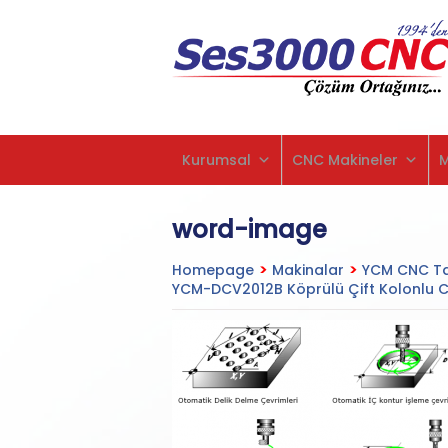
Kurumsal
CNC Makineler
word-image
Homepage
>
Makinalar
>
YCM CNC Ta
YCM-DCV2012B Köprülü Çift Kolonlu C