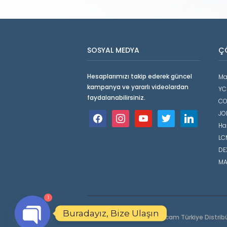
SOSYAL MEDYA
Ç
Hesaplarımızı takip ederek güncel
Ma
kampanya ve yararlı videolardan
YC
faydalanabilirsiniz.
CO
JO
facebook
instagram
youtube
twitter
linkedin
Ha
LCM
DE
MA
1
Buradayız, Bize Ulaşın
Copyright © 2026 Mastercam Türkiye Distrib