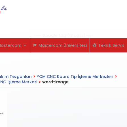
Skip
to
content
<-- Google tag (gtag.js) -->
Mastercam
Mastercam Üniversitesi
Teknik Servis
kım Tezgahları
>
YCM CNC Köprü Tip İşleme Merkezleri
>
NC İşleme Merkezi
>
word-image