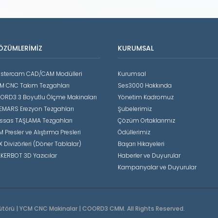
ÖZÜMLERIMIZ
KURUMSAL
stercam CAD/CAM Modülleri
Kurumsal
M CNC Takım Tezgahları
Ses3000 Hakkında
ORD3 3 Boyutlu Ölçme Makinaları
Yönetim Kadromuz
EMARS Erezyon Tezgahları
Şubelerimiz
ssas TAŞLAMA Tezgahları
Çözüm Ortaklarımız
 Presler ve Alıştırma Presleri
Ödüllerimiz
X Divizörleri (Döner Tablalar)
Başarı Hikayeleri
KERBOT 3D Yazıcılar
Haberler ve Duyurular
Kampanyalar ve Duyurular
ütörü | YCM CNC Makinalar | COORD3 CMM. All Rights Reserved.