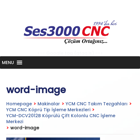
Skip
to
content
<-- Google tag (gtag.js) -->
MENU
word-image
Homepage
>
Makinalar
>
YCM CNC Takım Tezgahları
>
YCM CNC Köprü Tip İşleme Merkezleri
>
YCM-DCV2012B Köprülü Çift Kolonlu CNC İşleme
Merkezi
>
word-image