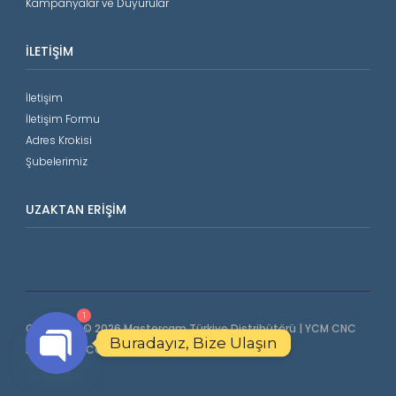
Kampanyalar ve Duyurular
İLETIŞIM
İletişim
İletişim Formu
Adres Krokisi
Şubelerimiz
UZAKTAN ERIŞIM
1
Copyright © 2026 Mastercam Türkiye Distribütörü | YCM CNC
Buradayız, Bize Ulaşın
Makinalar | COORD3 CMM. All Rights Reserved.
Open
chaty