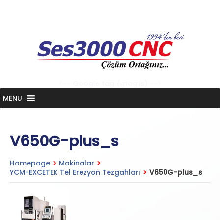
Skip
to
content
<-- Google tag (gtag.js) -->
MENU
V650G-plus_s
Homepage
>
Makinalar
>
YCM-EXCETEK Tel Erezyon Tezgahları
>
V650G-plus_s