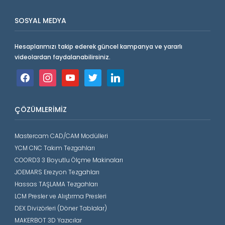
SOSYAL MEDYA
Hesaplarımızı takip ederek güncel kampanya ve yararlı
videolardan faydalanabilirsiniz.
facebook
instagram
youtube
twitter
linkedin
ÇÖZÜMLERIMIZ
Mastercam CAD/CAM Modülleri
YCM CNC Takım Tezgahları
COORD3 3 Boyutlu Ölçme Makinaları
JOEMARS Erezyon Tezgahları
Hassas TAŞLAMA Tezgahları
LCM Presler ve Alıştırma Presleri
DEX Divizörleri (Döner Tablalar)
MAKERBOT 3D Yazıcılar