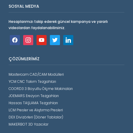
SOSYAL MEDYA
Hesaplarımızı takip ederek güncel kampanya ve yararlı
videolardan faydalanabilirsiniz.
facebook
instagram
youtube
twitter
linkedin
ÇÖZÜMLERIMIZ
Mastercam CAD/CAM Modülleri
YCM CNC Takım Tezgahları
COORD3 3 Boyutlu Ölçme Makinaları
JOEMARS Erezyon Tezgahları
Hassas TAŞLAMA Tezgahları
LCM Presler ve Alıştırma Presleri
DEX Divizörleri (Döner Tablalar)
MAKERBOT 3D Yazıcılar