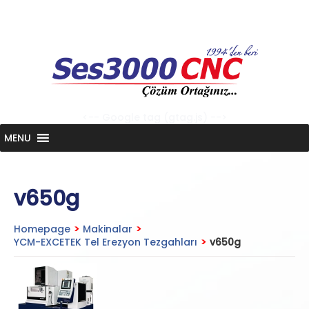
Skip
to
content
<-- Google tag (gtag.js) -->
MENU
v650g
Homepage
>
Makinalar
>
YCM-EXCETEK Tel Erezyon Tezgahları
>
v650g