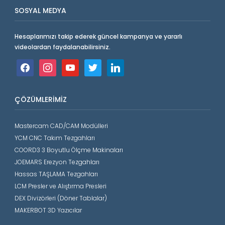
SOSYAL MEDYA
Hesaplarımızı takip ederek güncel kampanya ve yararlı
videolardan faydalanabilirsiniz.
facebook
instagram
youtube
twitter
linkedin
ÇÖZÜMLERIMIZ
Mastercam CAD/CAM Modülleri
YCM CNC Takım Tezgahları
COORD3 3 Boyutlu Ölçme Makinaları
JOEMARS Erezyon Tezgahları
Hassas TAŞLAMA Tezgahları
LCM Presler ve Alıştırma Presleri
DEX Divizörleri (Döner Tablalar)
MAKERBOT 3D Yazıcılar