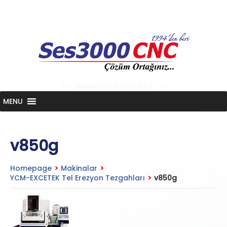
Skip
to
content
<-- Google tag (gtag.js) -->
MENU
v850g
Homepage
>
Makinalar
>
YCM-EXCETEK Tel Erezyon Tezgahları
>
v850g