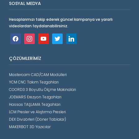
SOSYAL MEDYA
Hesaplarımızı takip ederek güncel kampanya ve yararlı
videolardan faydalanabilirsiniz.
facebook
instagram
youtube
twitter
linkedin
ÇÖZÜMLERIMIZ
Mastercam CAD/CAM Modülleri
YCM CNC Takım Tezgahları
COORD3 3 Boyutlu Ölçme Makinaları
JOEMARS Erezyon Tezgahları
Hassas TAŞLAMA Tezgahları
LCM Presler ve Alıştırma Presleri
DEX Divizörleri (Döner Tablalar)
MAKERBOT 3D Yazıcılar