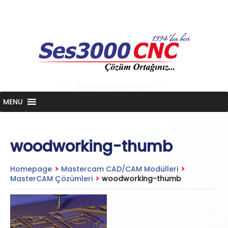
Skip
to
content
<-- Google tag (gtag.js) -->
MENU
woodworking-thumb
Homepage
>
Mastercam CAD/CAM Modülleri
>
MasterCAM Çözümleri
>
woodworking-thumb