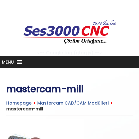
Skip
to
content
<-- Google tag (gtag.js) -->
MENU
mastercam-mill
Homepage
>
Mastercam CAD/CAM Modülleri
>
mastercam-mill