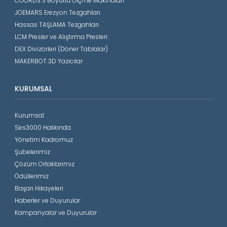
COORD3 3 Boyutlu Ölçme Makinaları
JOEMARS Erezyon Tezgahları
Hassas TAŞLAMA Tezgahları
LCM Presler ve Alıştırma Presleri
DEX Divizörleri (Döner Tablalar)
MAKERBOT 3D Yazıcılar
KURUMSAL
Kurumsal
Ses3000 Hakkında
Yönetim Kadromuz
Şubelerimiz
Çözüm Ortaklarımız
Ödüllerimiz
Başarı Hikayeleri
Haberler ve Duyurular
Kampanyalar ve Duyurular