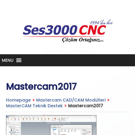
Skip
to
content
<-- Google tag (gtag.js) -->
MENU
Mastercam2017
Homepage
>
Mastercam CAD/CAM Modülleri
>
MasterCAM Teknik Destek
>
Mastercam2017