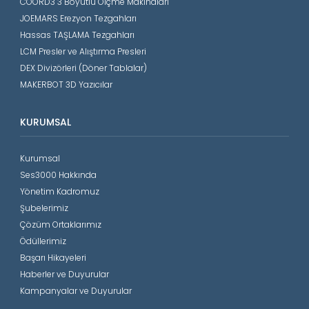
COORD3 3 Boyutlu Ölçme Makinaları
JOEMARS Erezyon Tezgahları
Hassas TAŞLAMA Tezgahları
LCM Presler ve Alıştırma Presleri
DEX Divizörleri (Döner Tablalar)
MAKERBOT 3D Yazıcılar
KURUMSAL
Kurumsal
Ses3000 Hakkında
Yönetim Kadromuz
Şubelerimiz
Çözüm Ortaklarımız
Ödüllerimiz
Başarı Hikayeleri
Haberler ve Duyurular
Kampanyalar ve Duyurular