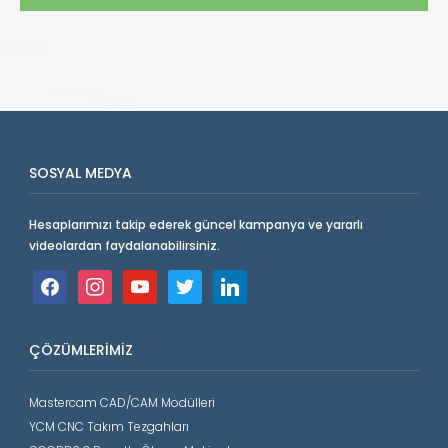
SOSYAL MEDYA
Hesaplarımızı takip ederek güncel kampanya ve yararlı
videolardan faydalanabilirsiniz.
facebook
instagram
youtube
twitter
linkedin
ÇÖZÜMLERIMIZ
Mastercam CAD/CAM Modülleri
YCM CNC Takım Tezgahları