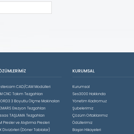
ÖZÜMLERIMIZ
KURUMSAL
stercam CAD/CAM Modülleri
Kurumsal
M CNC Takım Tezgahları
Ses3000 Hakkında
ORD3 3 Boyutlu Ölçme Makinaları
Yönetim Kadromuz
EMARS Erezyon Tezgahları
Şubelerimiz
ssas TAŞLAMA Tezgahları
Çözüm Ortaklarımız
 Presler ve Alıştırma Presleri
Ödüllerimiz
X Divizörleri (Döner Tablalar)
Başarı Hikayeleri