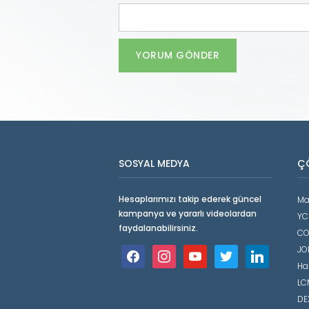
SOSYAL MEDYA
Ç
Hesaplarımızı takip ederek güncel
Ma
kampanya ve yararlı videolardan
YC
faydalanabilirsiniz.
CO
JO
facebook
instagram
youtube
twitter
linkedin
Ha
LCM
DE