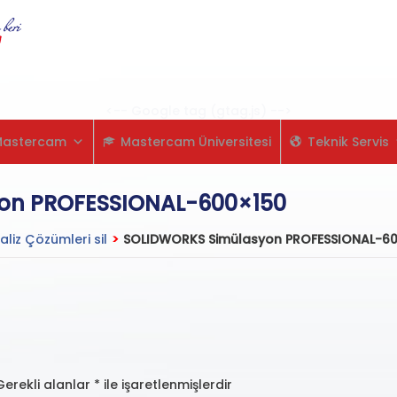
Skip
to
content
<-- Google tag (gtag.js) -->
Mastercam
Mastercam Üniversitesi
Teknik Servis
on PROFESSIONAL-600×150
aliz Çözümleri sil
>
SOLIDWORKS Simülasyon PROFESSIONAL-6
Gerekli alanlar
*
ile işaretlenmişlerdir