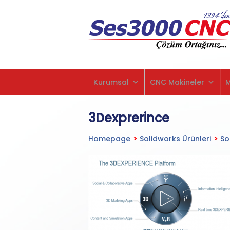
Kurumsal
CNC Makineler
3Dexprerince
Homepage
>
Solidworks Ürünleri
>
So