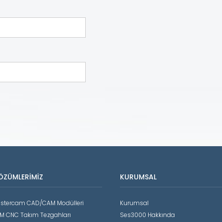
ÖZÜMLERIMIZ
KURUMSAL
stercam CAD/CAM Modülleri
Kurumsal
M CNC Takım Tezgahları
Ses3000 Hakkında