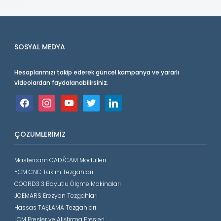
SOSYAL MEDYA
Hesaplarımızı takip ederek güncel kampanya ve yararlı
videolardan faydalanabilirsiniz.
facebook
instagram
youtube
twitter
linkedin
ÇÖZÜMLERIMIZ
Mastercam CAD/CAM Modülleri
YCM CNC Takım Tezgahları
COORD3 3 Boyutlu Ölçme Makinaları
JOEMARS Erezyon Tezgahları
Hassas TAŞLAMA Tezgahları
LCM Presler ve Alıştırma Presleri