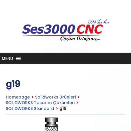
Skip
to
content
<-- Google tag (gtag.js) -->
MENU
g19
Homepage
>
Solidworks Ürünleri
>
SOLIDWORKS Tasarım Çözümleri
>
SOLIDWORKS Standard
>
g19